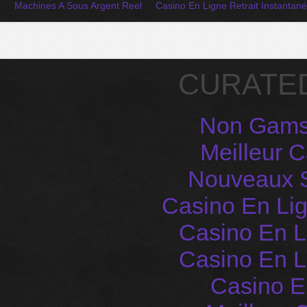
Machines A Sous Argent Reel
Casino En Ligne Retrait Instantané
CURATE
Non Gams
Meilleur 
Nouveaux Si
Casino En Lig
Casino En L
Casino En L
Casino E