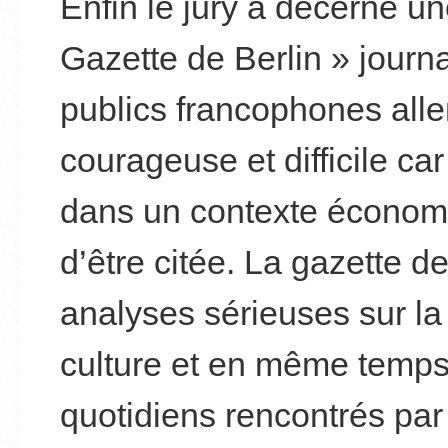
Enfin le jury a décerné un
Gazette de Berlin » journ
publics francophones allem
courageuse et difficile car
dans un contexte économi
d’être citée. La gazette de 
analyses sérieuses sur la
culture et en même temps 
quotidiens rencontrés par