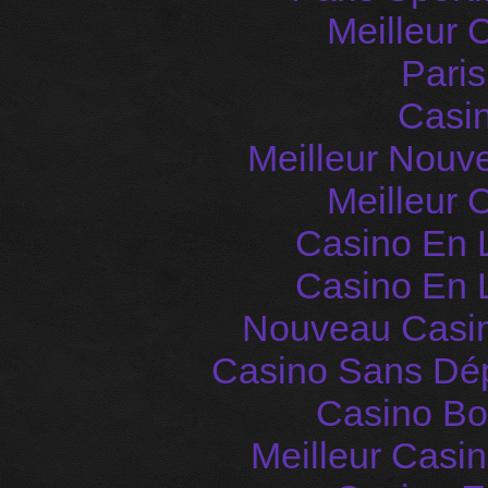
Meilleur 
Paris
Casi
Meilleur Nouv
Meilleur 
Casino En 
Casino En 
Nouveau Casin
Casino Sans Dép
Casino Bo
Meilleur Casi