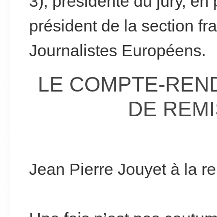
3), présidente du jury, en
président de la section fr
Journalistes Européens.
LE COMPTE-REN
DE REMI
Jean Pierre Jouyet à la r