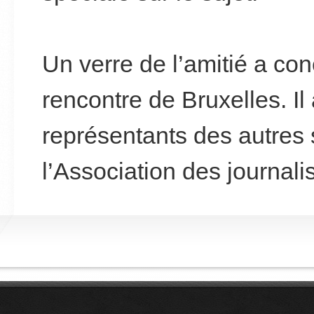
Un verre de l’amitié a con
rencontre de Bruxelles. Il
représentants des autres 
l’Association des journal