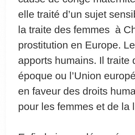
elle traité d’un sujet sensi
la traite des femmes à Ch
prostitution en Europe. Le 
apports humains. Il traite
époque ou l’Union europé
en faveur des droits huma
pour les femmes et de la l